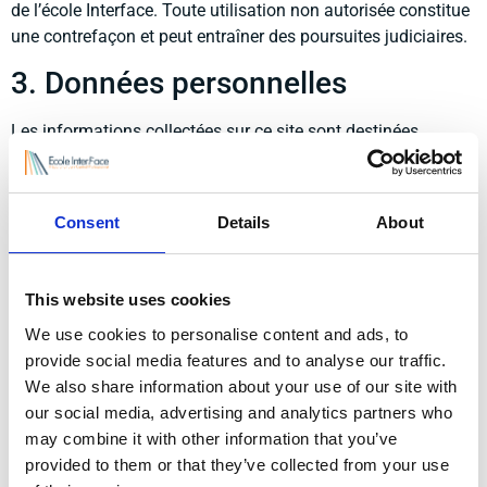
de l’école Interface. Toute utilisation non autorisée constitue
une contrefaçon et peut entraîner des poursuites judiciaires.
3. Données personnelles
Les informations collectées sur ce site sont destinées
exclusivement à l’école Interface pour le traitement de vos
demandes et commandes. Conformément à la loi
Informatique et Libertés et au Règlement général sur la
Consent
Details
About
protection des données (RGPD), vous disposez d’un droit
d’accès, de rectification, de suppression et d’opposition sur
vos données personnelles. Vous pouvez exercer ces droits en
This website uses cookies
envoyant un email à l’adresse suivante :
We use cookies to personalise content and ads, to
info@ecoleinterface.com.
provide social media features and to analyse our traffic.
Les données collectées ne sont pas transmises à des tiers
We also share information about your use of our site with
sans votre consentement préalable, sauf si la loi l’exige.
our social media, advertising and analytics partners who
may combine it with other information that you’ve
4. Cookies
provided to them or that they’ve collected from your use